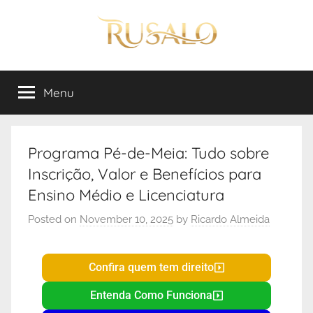
Rusalo
Menu
Programa Pé-de-Meia: Tudo sobre
Inscrição, Valor e Benefícios para
Ensino Médio e Licenciatura
Posted on
November 10, 2025
by
Ricardo Almeida
Confira quem tem direito
Entenda Como Funciona